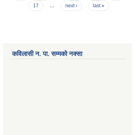
17
…
next ›
last »
कविलासी न. पा. सम्मकाे नक्सा
National Population and Housing Census 2021 of Kabilasi Municipality