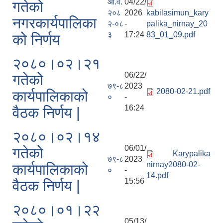
आ.व.
04/22/
गतेको
२०८
2026
kabilasimun_kary
नगरकार्यपालिका
२-०८
-
palika_nirnay_20
३
17:24
83_01_09.pdf
को निर्णय
२०८०।०२।२१
06/22/
गतेको
७९-८
2023
National Population and Housing Census 2021 of Kabilasi Municipality
2080-02-21.pdf
कार्यपालिकाको
०
-
16:24
वैठक निर्णय |
२०८०।०२।१४
06/01/
गतेको
Karypalika
७९-८
2023
nirnay2080-02-
कार्यपालिकाको
०
-
14.pdf
15:56
वैठक निर्णय |
२०८०।०१।२२
05/13/