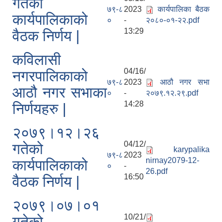
गतेको
७९-८
2023
कार्यपालिका बैठक
कार्यपालिकाको
०
-
२०८०-०१-२२.pdf
13:29
वैठक निर्णय |
कविलासी
04/16/
नगरपालिकाको
७९-८
2023
आठौ नगर सभा
आठौ नगर सभाका
०
-
२०७९.१२.२९.pdf
14:28
निर्णयहरु |
२०७९।१२।२६
04/12/
गतेको
karypalika
७९-८
2023
nirnay2079-12-
कार्यपालिकाको
०
-
26.pdf
16:50
वैठक निर्णय |
२०७९।०७।०१
10/21/
गतेको