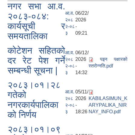
नगर सभा आ.व.
आ.व.
06/22/
२०८३-०८४:
२०८
2026
कार्यसूची र
२-०८
-
३
09:21
समयतालिका
कोटेशन सहितको
आ.व.
06/12/
दर रेट पेश गर्ने
२०८
2026
पइन पक्षारको
२-०८
-
स्तरोन्नति.pdf
सम्बन्धी सूचना |
३
14:32
२०८३।०१।२८
आ.व.
05/11/
गतेको
२०८
2026
KABILASIMUN_K
नगरकार्यपालिका
२-०८
-
ARYPALIKA_NIR
३
18:26
NAY_INFO.pdf
को निर्णय
२०८३।०१।०९