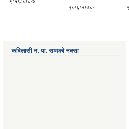
९८१६८८६८४४
९८१६८१९६८४
कविलासी न. पा. सम्मकाे नक्सा