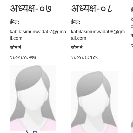
अध्यक्ष-०७
अध्यक्ष-०८
ई
ईमेल:
ईमेल:
kabilasimunwada07@gma
kabilasimunwada08@gm
फ
il.com
ail.com
फोन नं:
फोन नं:
९८००८४८५७७
९८०४८८८१४५