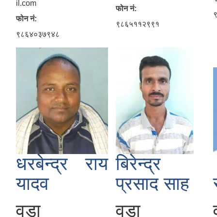
il.com
फोन नं:
फोन नं:
९८६५११२९९१
९८६४०३७९४८
धरबेन्द्र राय
बिरेन्द्र
यादव
प्रसाद साह
वडा
वडा