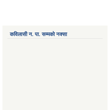
कविलासी न. पा. सम्मकाे नक्सा