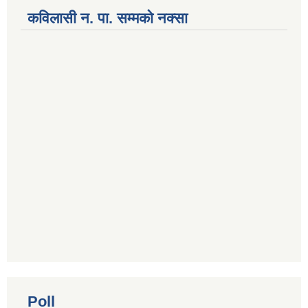
कविलासी न. पा. सम्मकाे नक्सा
National Population and Housing Census 2021 of Kabilasi Municipality
Poll