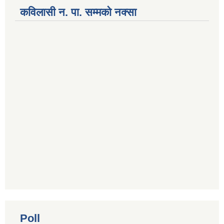
कविलासी न. पा. सम्मकाे नक्सा
National Population and Housing Census 2021 of Kabilasi Municipality
Poll