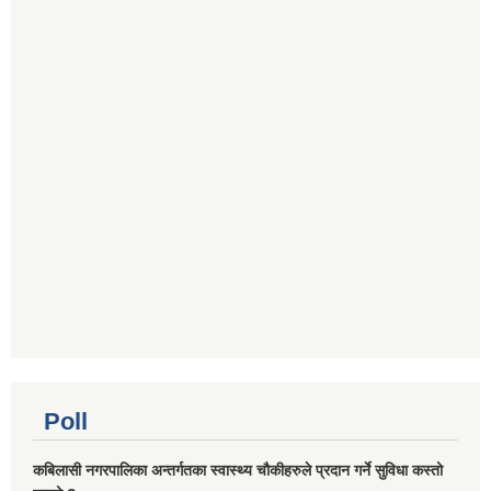
National Population and Housing Census 2021 of Kabilasi Municipality
Poll
कबिलासी नगरपालिका अन्तर्गतका स्वास्थ्य चौकीहरुले प्रदान गर्ने सुविधा कस्तो